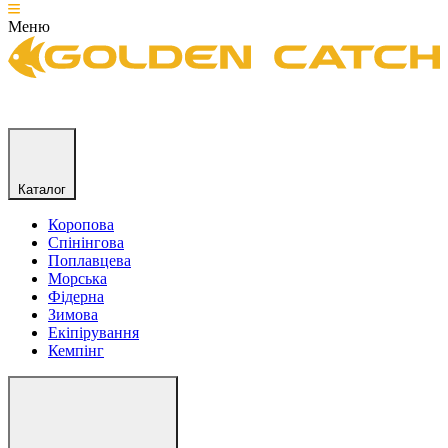
Меню
Каталог
Коропова
Спінінгова
Поплавцева
Морська
Фідерна
Зимова
Екіпірування
Кемпінг