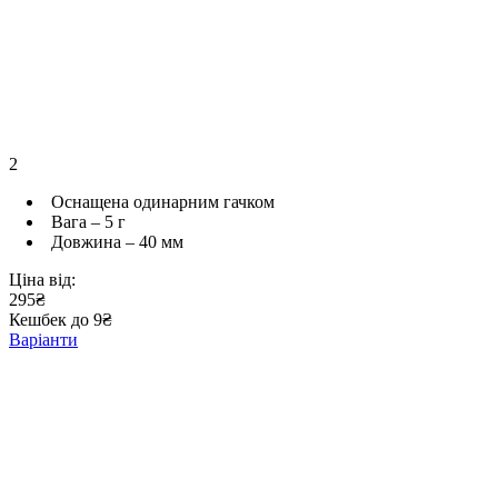
2
Оснащена одинарним гачком
Вага – 5 г
Довжина – 40 мм
Ціна від:
295₴
Кешбек до 9₴
Варіанти