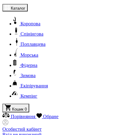
Каталог
Коропова
Спінінгова
Поплавцева
Морська
Фідерна
Зимова
Екіпірування
Кемпінг
Кошик
0
Порівняння
Обране
Особистий кабінет
Вхід не виконаний