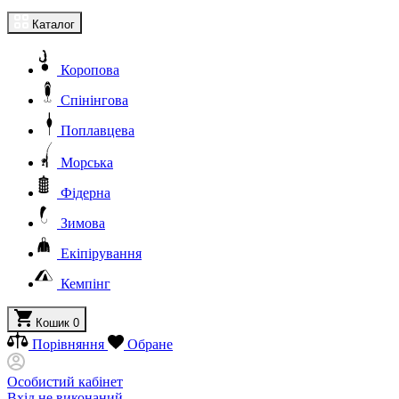
Каталог
Коропова
Спінінгова
Поплавцева
Морська
Фідерна
Зимова
Екіпірування
Кемпінг
Кошик
0
Порівняння
Обране
Особистий кабінет
Вхід не виконаний