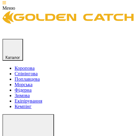
Меню
Каталог
Коропова
Спінінгова
Поплавцева
Морська
Фідерна
Зимова
Екіпірування
Кемпінг