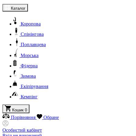
Каталог
Коропова
Спінінгова
Поплавцева
Морська
Фідерна
Зимова
Екіпірування
Кемпінг
Кошик
0
Порівняння
Обране
Особистий кабінет
Вхід не виконаний