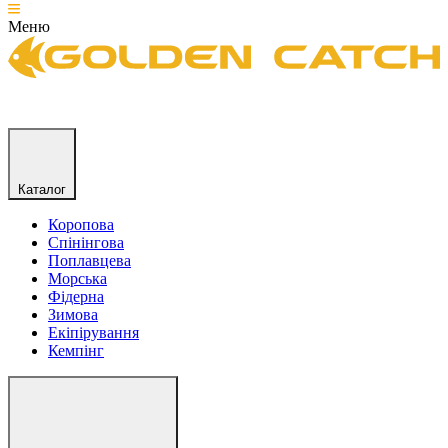
Меню
Каталог
Коропова
Спінінгова
Поплавцева
Морська
Фідерна
Зимова
Екіпірування
Кемпінг