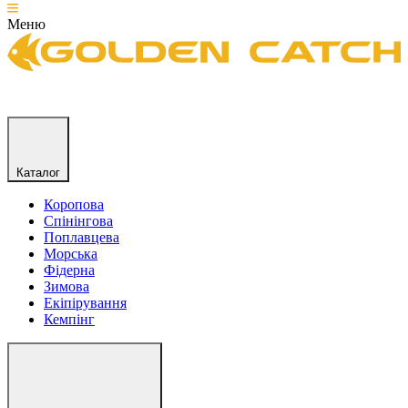
Меню
Каталог
Коропова
Спінінгова
Поплавцева
Морська
Фідерна
Зимова
Екіпірування
Кемпінг