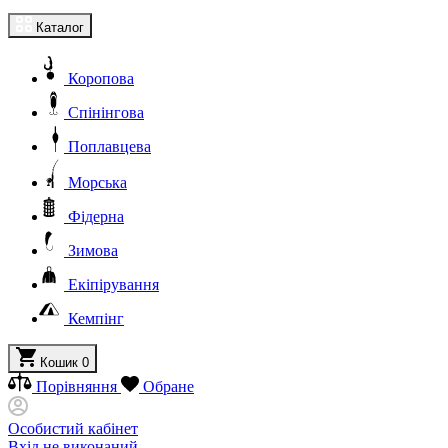
Каталог
Коропова
Спінінгова
Поплавцева
Морська
Фідерна
Зимова
Екіпірування
Кемпінг
Кошик
0
Порівняння
Обране
Особистий кабінет
Вхід не виконаний