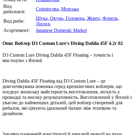
Вид
Спінінгова,
Морська
риболовлі:
Щука,
Окунь,
Головень,
Жерех,
Форель,
Вид риби:
Лосось
Асортимент:
Japanese Domestic Market
Опис
Воблер D3 Custom Lure's Diving Dahlia 45F 4.2г 02
D3 Custom Lure Diving Dahlia 45F Floating – точність і
мистецтво з Японії
Diving Dahlia 45F Floating від D3 Custom Lure – це
довгоочікувана новинка серед кренкінгових воблерів, що
поєднує японську майстерність виготовлення, легкість у
проводці та високу результативність. Виготовлений у Японії з
увагою до найменших деталей, цей воблер створений для
рибалок, які цінують ідеальний баланс між технікою та
дизайном.
Завдяки плаваючій конструкції й швидкій реакції на рухи,