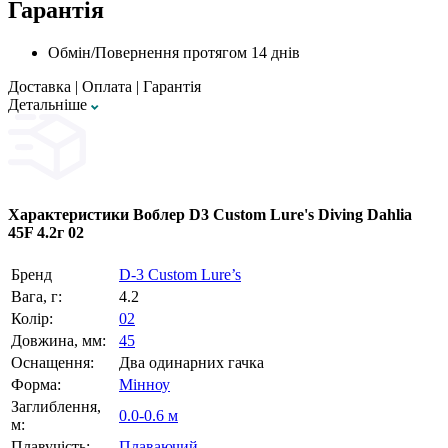
Гарантія
Обмін/Повернення протягом 14 днів
Доставка
|
Оплата
|
Гарантія
Детальнiше
Характеристики
Воблер D3 Custom Lure's Diving Dahlia
45F 4.2г 02
Бренд
D‑3 Custom Lure’s
Вага, г:
4.2
Колір:
02
Довжина, мм:
45
Оснащення:
Два одинарних гачка
Форма:
Мінноу
Заглиблення,
0.0-0.6 м
м:
Плавучість:
Плаваючий