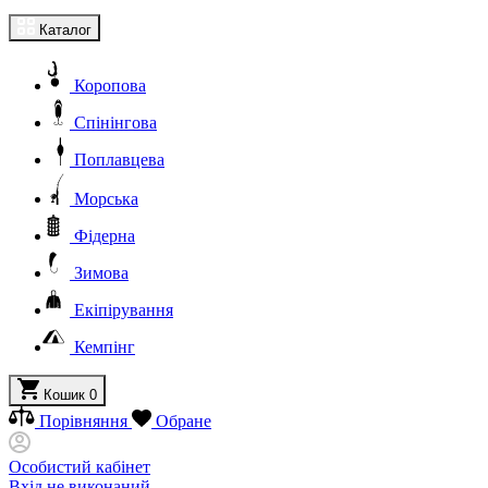
Каталог
Коропова
Спінінгова
Поплавцева
Морська
Фідерна
Зимова
Екіпірування
Кемпінг
Кошик
0
Порівняння
Обране
Особистий кабінет
Вхід не виконаний