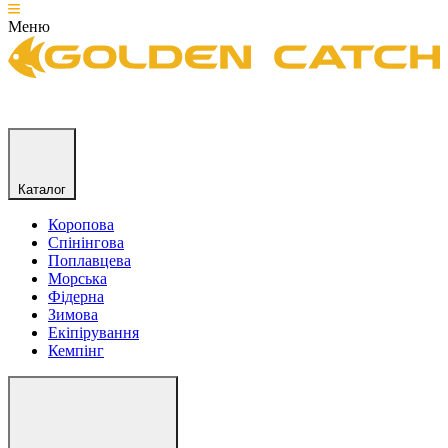
Меню
Каталог
Коропова
Спінінгова
Поплавцева
Морська
Фідерна
Зимова
Екіпірування
Кемпінг