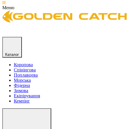
Меню
Каталог
Коропова
Спінінгова
Поплавцева
Морська
Фідерна
Зимова
Екіпірування
Кемпінг