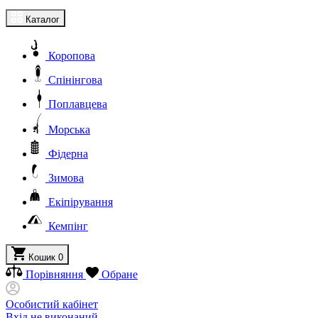
Каталог
Коропова
Спінінгова
Поплавцева
Морська
Фідерна
Зимова
Екіпірування
Кемпінг
Кошик
0
Порівняння
Обране
Особистий кабінет
Вхід не виконаний