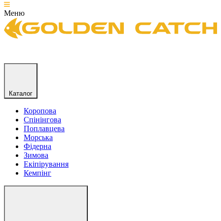
Меню
Каталог
Коропова
Спінінгова
Поплавцева
Морська
Фідерна
Зимова
Екіпірування
Кемпінг