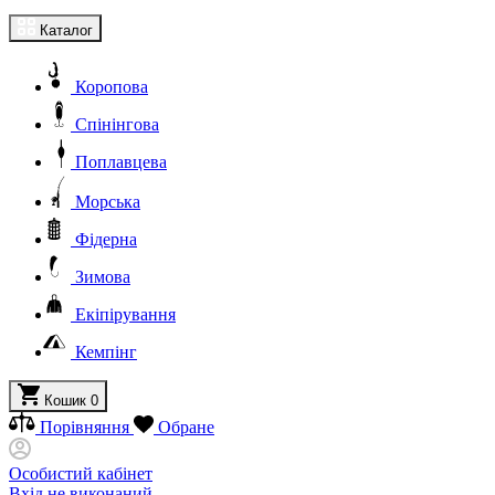
Каталог
Коропова
Спінінгова
Поплавцева
Морська
Фідерна
Зимова
Екіпірування
Кемпінг
Кошик
0
Порівняння
Обране
Особистий кабінет
Вхід не виконаний