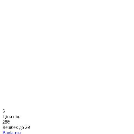
5
Ціна від:
28₴
Кешбек до 2₴
Варіанти