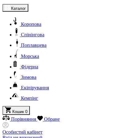
Каталог
Коропова
Спінінгова
Поплавцева
Морська
Фідерна
Зимова
Екіпірування
Кемпінг
Кошик
0
Порівняння
Обране
Особистий кабінет
Вхід не виконаний