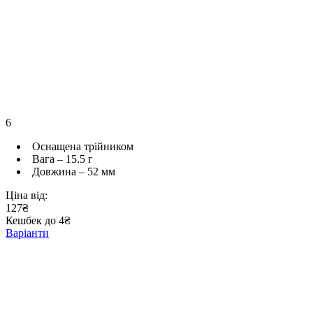
6
Оснащена трійником
Вага – 15.5 г
Довжина – 52 мм
Ціна від:
127₴
Кешбек до 4₴
Варіанти