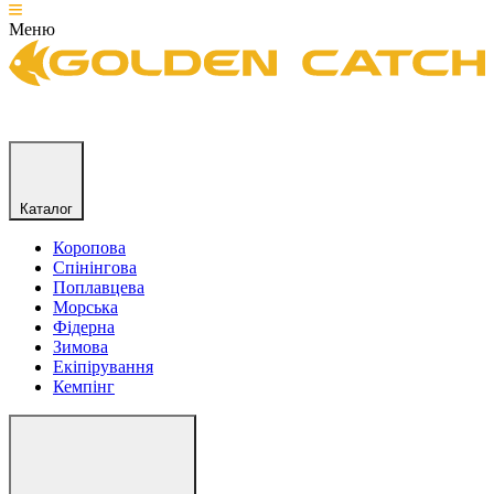
Меню
Каталог
Коропова
Спінінгова
Поплавцева
Морська
Фідерна
Зимова
Екіпірування
Кемпінг