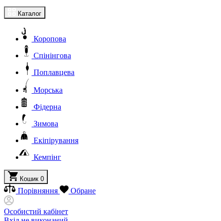
Каталог
Коропова
Спінінгова
Поплавцева
Морська
Фідерна
Зимова
Екіпірування
Кемпінг
Кошик
0
Порівняння
Обране
Особистий кабінет
Вхід не виконаний