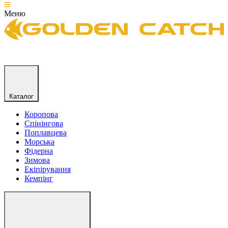
Меню
Каталог
Коропова
Спінінгова
Поплавцева
Морська
Фідерна
Зимова
Екіпірування
Кемпінг