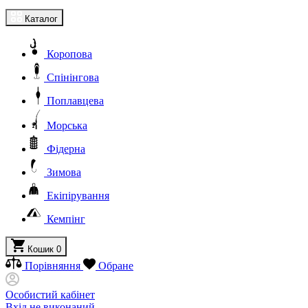
Каталог
Коропова
Спінінгова
Поплавцева
Морська
Фідерна
Зимова
Екіпірування
Кемпінг
Кошик
0
Порівняння
Обране
Особистий кабінет
Вхід не виконаний