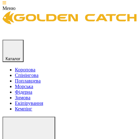
Меню
Каталог
Коропова
Спінінгова
Поплавцева
Морська
Фідерна
Зимова
Екіпірування
Кемпінг