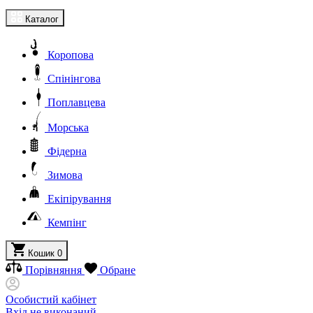
Каталог
Коропова
Спінінгова
Поплавцева
Морська
Фідерна
Зимова
Екіпірування
Кемпінг
Кошик
0
Порівняння
Обране
Особистий кабінет
Вхід не виконаний