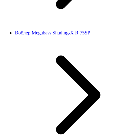
Воблер Megabass Shading-X R 75SP