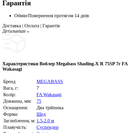
Гарантія
Обмін/Повернення протягом 14 днів
Доставка
|
Оплата
|
Гарантія
Детальнiше
Характеристики
Воблер Megabass Shading-X R 75SP 7г FA
Wakasagi
Бренд
MEGABASS
Вага, г:
7
Колір:
FA Wakasagi
Довжина, мм:
75
Оснащення:
Два трійника
Форма:
Шед
Заглиблення, м:
1.5-2.0 м
Плавучість:
Суспендер