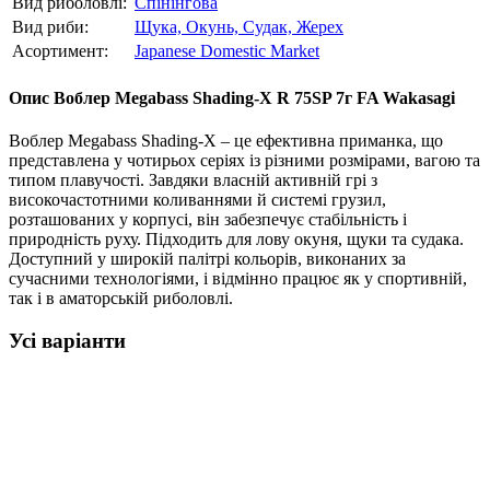
Вид риболовлі:
Спінінгова
Вид риби:
Щука,
Окунь,
Судак,
Жерех
Асортимент:
Japanese Domestic Market
Опис
Воблер Megabass Shading-X R 75SP 7г FA Wakasagi
Воблер Megabass Shading-X – це ефективна приманка, що
представлена у чотирьох серіях із різними розмірами, вагою та
типом плавучості. Завдяки власній активній грі з
високочастотними коливаннями й системі грузил,
розташованих у корпусі, він забезпечує стабільність і
природність руху. Підходить для лову окуня, щуки та судака.
Доступний у широкій палітрі кольорів, виконаних за
сучасними технологіями, і відмінно працює як у спортивній,
так і в аматорській риболовлі.
Усі варіанти