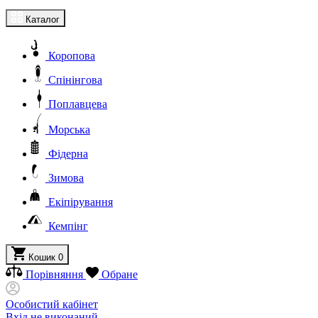
Каталог
Коропова
Спінінгова
Поплавцева
Морська
Фідерна
Зимова
Екіпірування
Кемпінг
Кошик
0
Порівняння
Обране
Особистий кабінет
Вхід не виконаний