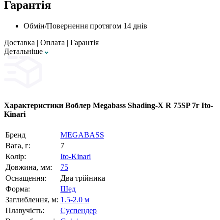
Гарантія
Обмін/Повернення протягом 14 днів
Доставка
|
Оплата
|
Гарантія
Детальнiше
Характеристики
Воблер Megabass Shading-X R 75SP 7г Ito-
Kinari
Бренд
MEGABASS
Вага, г:
7
Колір:
Ito-Kinari
Довжина, мм:
75
Оснащення:
Два трійника
Форма:
Шед
Заглиблення, м:
1.5-2.0 м
Плавучість:
Суспендер