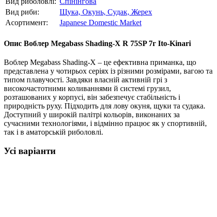
Вид риболовлі:
Спінінгова
Вид риби:
Щука,
Окунь,
Судак,
Жерех
Асортимент:
Japanese Domestic Market
Опис
Воблер Megabass Shading-X R 75SP 7г Ito-Kinari
Воблер Megabass Shading-X – це ефективна приманка, що
представлена у чотирьох серіях із різними розмірами, вагою та
типом плавучості. Завдяки власній активній грі з
високочастотними коливаннями й системі грузил,
розташованих у корпусі, він забезпечує стабільність і
природність руху. Підходить для лову окуня, щуки та судака.
Доступний у широкій палітрі кольорів, виконаних за
сучасними технологіями, і відмінно працює як у спортивній,
так і в аматорській риболовлі.
Усі варіанти