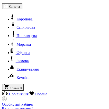
Каталог
Коропова
Спінінгова
Поплавцева
Морська
Фідерна
Зимова
Екіпірування
Кемпінг
Кошик
0
Порівняння
Обране
Особистий кабінет
Вхід не виконаний