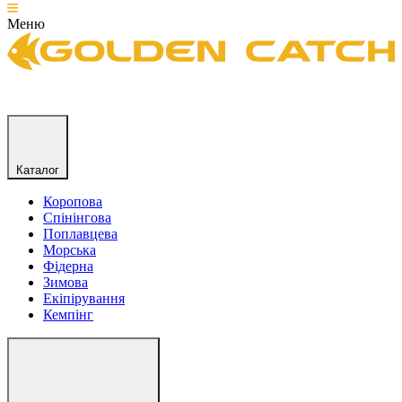
Меню
Каталог
Коропова
Спінінгова
Поплавцева
Морська
Фідерна
Зимова
Екіпірування
Кемпінг