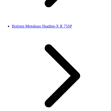
Воблер Megabass Shading-X R 75SP