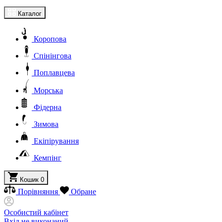
Каталог
Коропова
Спінінгова
Поплавцева
Морська
Фідерна
Зимова
Екіпірування
Кемпінг
Кошик
0
Порівняння
Обране
Особистий кабінет
Вхід не виконаний