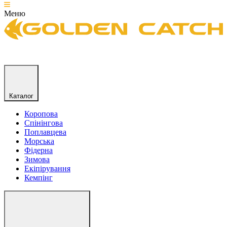
Меню
Каталог
Коропова
Спінінгова
Поплавцева
Морська
Фідерна
Зимова
Екіпірування
Кемпінг