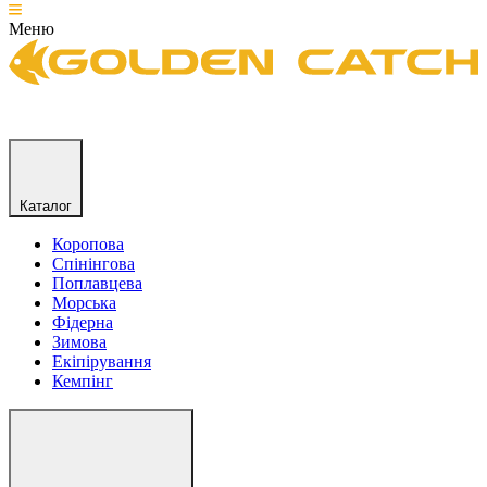
Меню
Каталог
Коропова
Спінінгова
Поплавцева
Морська
Фідерна
Зимова
Екіпірування
Кемпінг