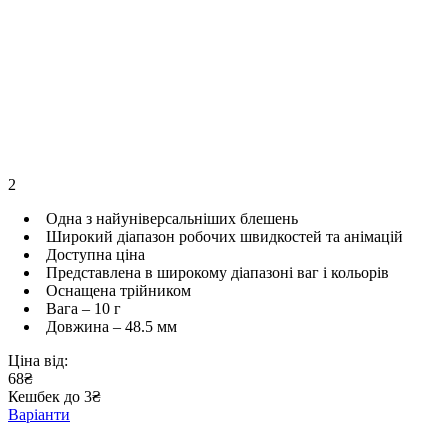
2
Одна з найуніверсальніших блешень
Широкий діапазон робочих швидкостей та анімацій
Доступна ціна
Представлена ​​в широкому діапазоні ваг і кольорів
Оснащена трійником
Вага – 10 г
Довжина – 48.5 мм
Ціна від:
68₴
Кешбек до 3₴
Варіанти