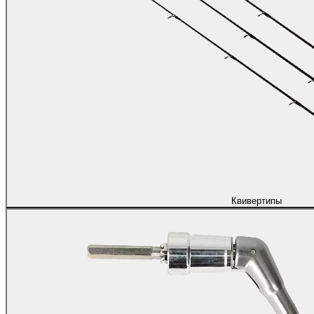
Квивертипы