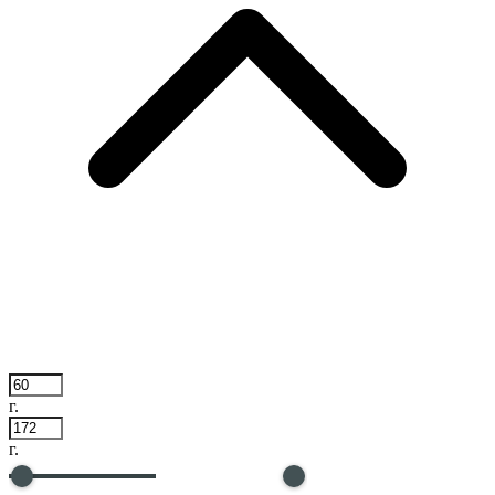
г.
г.