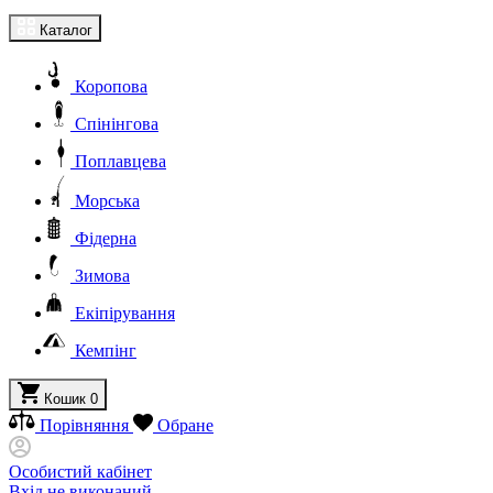
Каталог
Коропова
Спінінгова
Поплавцева
Морська
Фідерна
Зимова
Екіпірування
Кемпінг
Кошик
0
Порівняння
Обране
Особистий кабінет
Вхід не виконаний