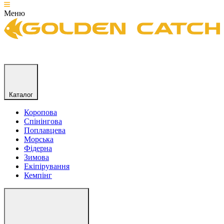
Меню
Каталог
Коропова
Спінінгова
Поплавцева
Морська
Фідерна
Зимова
Екіпірування
Кемпінг