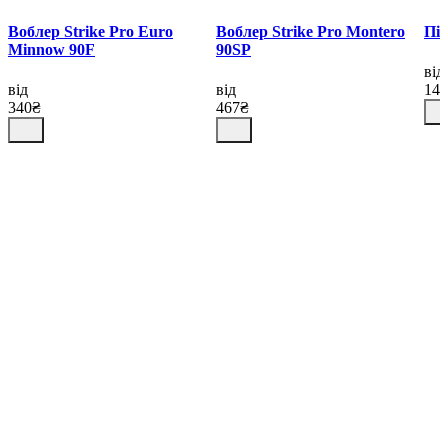
Воблер Strike Pro Euro
Воблер Strike Pro Montero
Піл
Minnow 90F
90SP
від
від
від
14
340₴
467₴