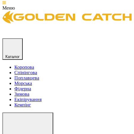
Меню
Каталог
Коропова
Спінінгова
Поплавцева
Морська
Фідерна
Зимова
Екіпірування
Кемпінг