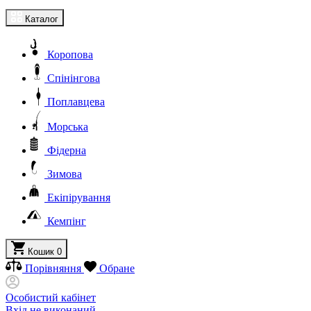
Каталог
Коропова
Спінінгова
Поплавцева
Морська
Фідерна
Зимова
Екіпірування
Кемпінг
Кошик
0
Порівняння
Обране
Особистий кабінет
Вхід не виконаний