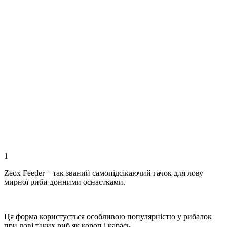
1
Zeox Feeder – так званий самопідсікаючий гачок для лову
мирної риби донними оснастками.
Ця форма користується особливою популярністю у рибалок
при лові таких риб як короп і карась.