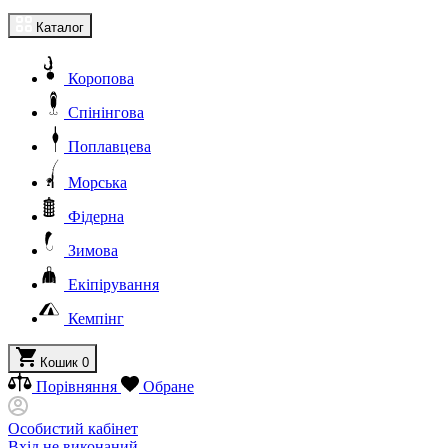
Каталог
Коропова
Спінінгова
Поплавцева
Морська
Фідерна
Зимова
Екіпірування
Кемпінг
Кошик
0
Порівняння
Обране
Особистий кабінет
Вхід не виконаний