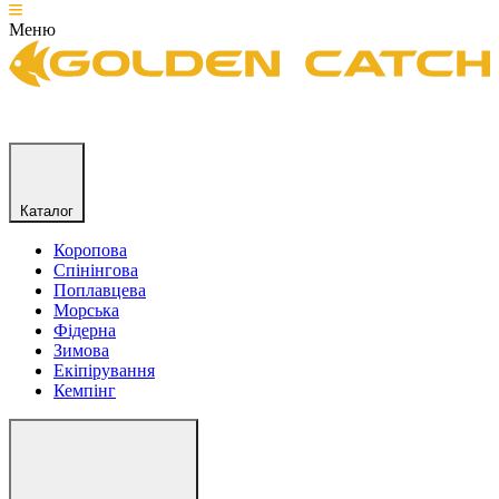
Меню
Каталог
Коропова
Спінінгова
Поплавцева
Морська
Фідерна
Зимова
Екіпірування
Кемпінг