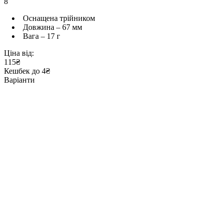
8
Оснащена трійником
Довжина – 67 мм
Вага – 17 г
Ціна від:
115₴
Кешбек до 4₴
Варіанти