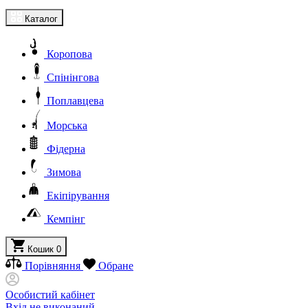
Каталог
Коропова
Спінінгова
Поплавцева
Морська
Фідерна
Зимова
Екіпірування
Кемпінг
Кошик
0
Порівняння
Обране
Особистий кабінет
Вхід не виконаний