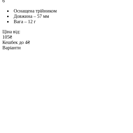
6
Оснащена трійником
Довжина – 57 мм
Вага – 12 г
Ціна від:
105₴
Кешбек до 4₴
Варіанти