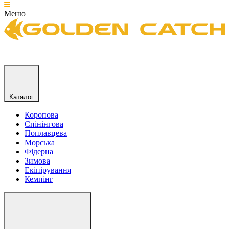
Меню
Каталог
Коропова
Спінінгова
Поплавцева
Морська
Фідерна
Зимова
Екіпірування
Кемпінг