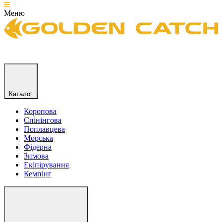
Меню
Каталог
Коропова
Спінінгова
Поплавцева
Морська
Фідерна
Зимова
Екіпірування
Кемпінг