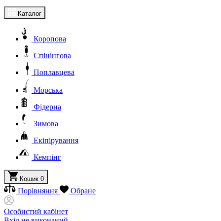
Каталог
Коропова
Спінінгова
Поплавцева
Морська
Фідерна
Зимова
Екіпірування
Кемпінг
Кошик
0
Порівняння
Обране
Особистий кабінет
Вхід не виконаний