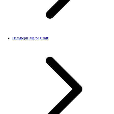
Пількери Major Craft