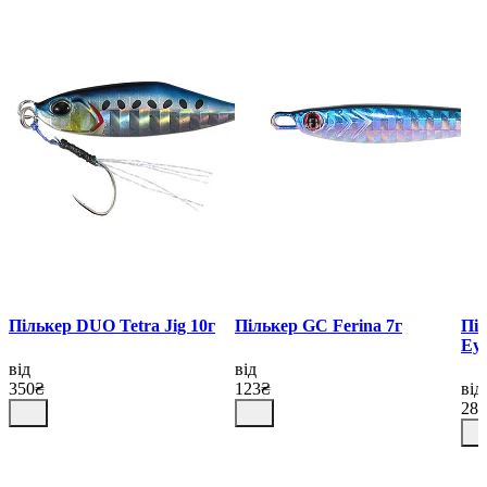
Пількер DUO Tetra Jig 10г
Пількер GC Ferina 7г
Піл
Eye
від
від
350₴
123₴
від
28