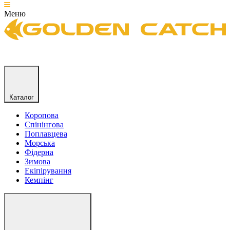
Меню
Каталог
Коропова
Спінінгова
Поплавцева
Морська
Фідерна
Зимова
Екіпірування
Кемпінг