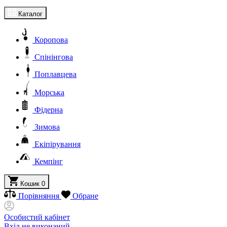
Каталог
Коропова
Спінінгова
Поплавцева
Морська
Фідерна
Зимова
Екіпірування
Кемпінг
Кошик
0
Порівняння
Обране
Особистий кабінет
Вхід не виконаний