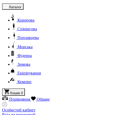
Каталог
Коропова
Спінінгова
Поплавцева
Морська
Фідерна
Зимова
Екіпірування
Кемпінг
Кошик
0
Порівняння
Обране
Особистий кабінет
Вхід не виконаний