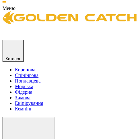
Меню
Каталог
Коропова
Спінінгова
Поплавцева
Морська
Фідерна
Зимова
Екіпірування
Кемпінг