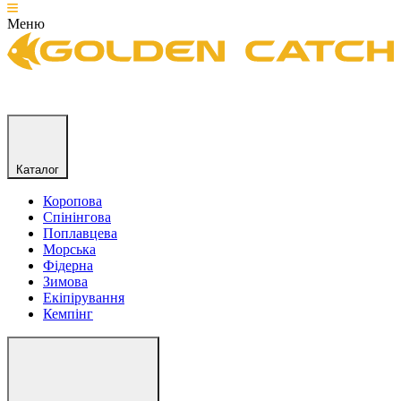
Меню
Каталог
Коропова
Спінінгова
Поплавцева
Морська
Фідерна
Зимова
Екіпірування
Кемпінг