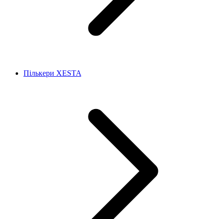
Пількери XESTA