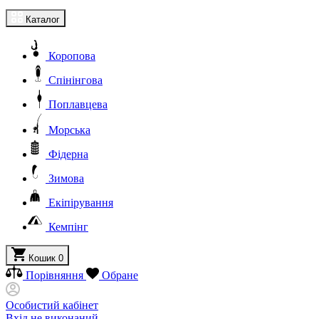
Каталог
Коропова
Спінінгова
Поплавцева
Морська
Фідерна
Зимова
Екіпірування
Кемпінг
Кошик
0
Порівняння
Обране
Особистий кабінет
Вхід не виконаний