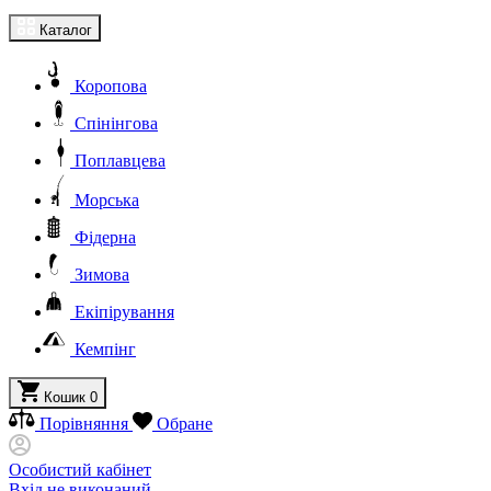
Каталог
Коропова
Спінінгова
Поплавцева
Морська
Фідерна
Зимова
Екіпірування
Кемпінг
Кошик
0
Порівняння
Обране
Особистий кабінет
Вхід не виконаний