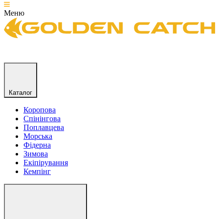
Меню
Каталог
Коропова
Спінінгова
Поплавцева
Морська
Фідерна
Зимова
Екіпірування
Кемпінг