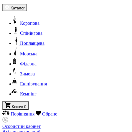
Каталог
Коропова
Спінінгова
Поплавцева
Морська
Фідерна
Зимова
Екіпірування
Кемпінг
Кошик
0
Порівняння
Обране
Особистий кабінет
Вхід не виконаний