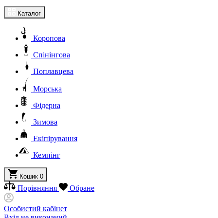
Каталог
Коропова
Спінінгова
Поплавцева
Морська
Фідерна
Зимова
Екіпірування
Кемпінг
Кошик
0
Порівняння
Обране
Особистий кабінет
Вхід не виконаний