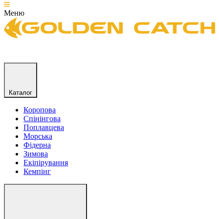
Меню
Каталог
Коропова
Спінінгова
Поплавцева
Морська
Фідерна
Зимова
Екіпірування
Кемпінг