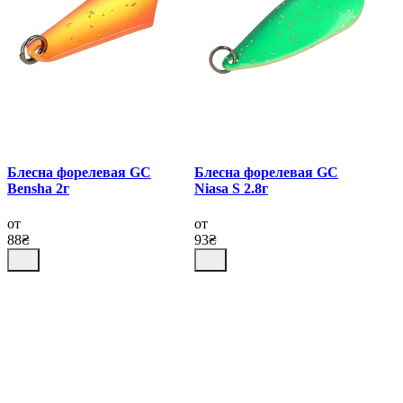
Блесна форелевая GC
Блесна форелевая GC
Bensha 2г
Niasa S 2.8г
от
от
88₴
93₴