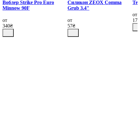
Воблер Strike Pro Euro
Силикон ZEOX Сomma
Тей
Minnow 90F
Grub 3.4"
от
от
от
17
340₴
57₴