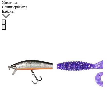
Удилища
Спиннербейты
Блёсны