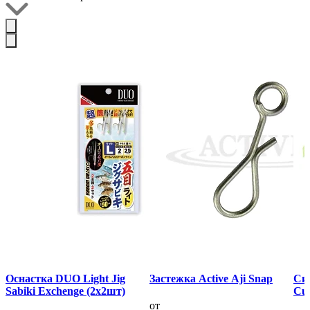
Оснастка DUO Light Jig
Застежка Active Aji Snap
Сил
Sabiki Exchenge (2x2шт)
Cur
от