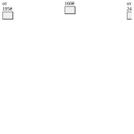
от
160₴
от
195₴
24