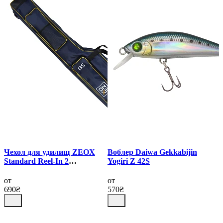
Чехол для удилищ ZEOX
Воблер Daiwa Gekkabijin
Standard Reel-In 2
Yogiri Z 42S
отделения
от
от
690₴
570₴