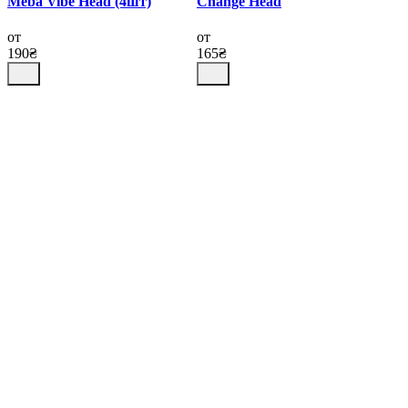
Meba Vibe Head (4шт)
Change Head
от
от
190₴
165₴