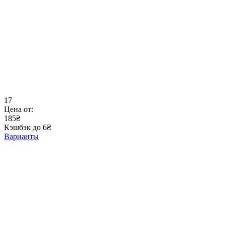
17
Цена от:
185₴
Кэшбэк до 6₴
Варианты