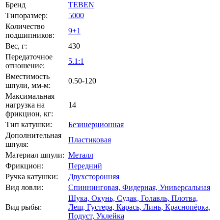
Бренд
TEBEN
Типоразмер:
5000
Количество
9+1
подшипников:
Вес, г:
430
Передаточное
5.1:1
отношение:
Вместимость
0.50-120
шпули, мм-м:
Максимальная
нагрузка на
14
фрикцион, кг:
Тип катушки:
Безинерционная
Дополнительная
Пластиковая
шпуля:
Материал шпули:
Металл
Фрикцион:
Передний
Ручка катушки:
Двухсторонняя
Вид ловли:
Спиннинговая,
Фидерная,
Универсальная
Щука,
Окунь,
Судак,
Голавль,
Плотва,
Вид рыбы:
Лещ,
Густера,
Карась,
Линь,
Краснопёрка,
Подуст,
Уклейка