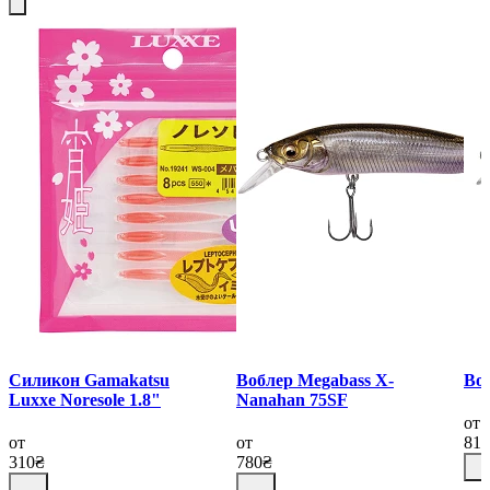
Силикон Gamakatsu
Воблер Megabass X-
Воб
Luxxe Noresole 1.8"
Nanahan 75SF
от
от
от
81
310₴
780₴