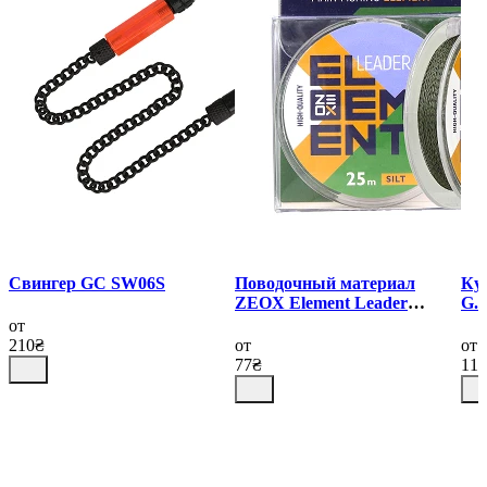
Свингер GC SW06S
Поводочный материал
Ку
ZEOX Element Leader
G.C
Braid 25м Silt
10
от
210₴
от
от
77₴
11