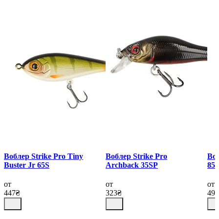
Воблер Strike Pro Tiny
Воблер Strike Pro
Воб
Buster Jr 65S
Archback 35SP
85
от
от
от
447₴
323₴
49