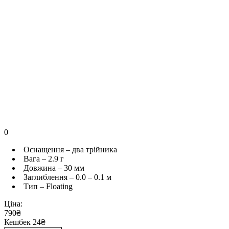
0
Оснащення – два трійника
Вага – 2.9 г
Довжина – 30 мм
Заглиблення – 0.0 – 0.1 м
Тип – Floating
Ціна:
790₴
Кешбек 24₴