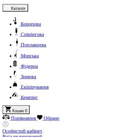
Каталог
Коропова
Спінінгова
Поплавцева
Морська
Фідерна
Зимова
Екіпірування
Кемпінг
Кошик
0
Порівняння
Обране
Особистий кабінет
Вхід не виконаний