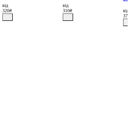
від
від
320₴
310₴
від
37