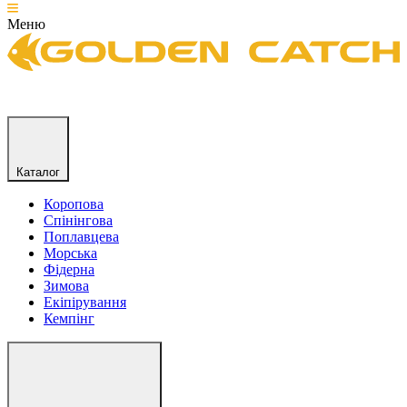
Меню
Каталог
Коропова
Спінінгова
Поплавцева
Морська
Фідерна
Зимова
Екіпірування
Кемпінг