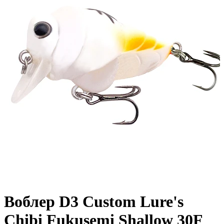
Воблер D3 Custom Lure's
Chibi Fukusemi Shallow 30F