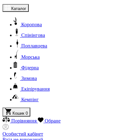
Каталог
Коропова
Спінінгова
Поплавцева
Морська
Фідерна
Зимова
Екіпірування
Кемпінг
Кошик
0
Порівняння
Обране
Особистий кабінет
Вхід не виконаний