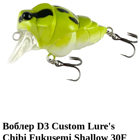
Воблер D3 Custom Lure's
Chibi Fukusemi Shallow 30F