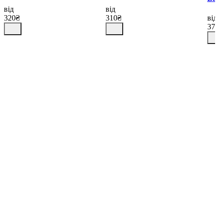
від
від
320₴
310₴
від
37