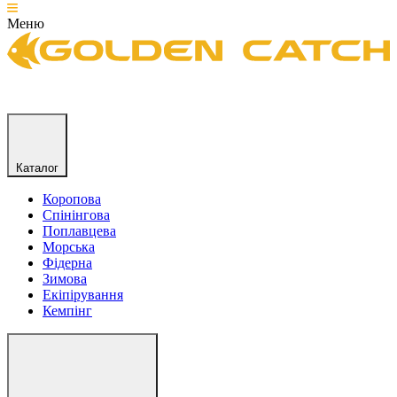
Меню
Каталог
Коропова
Спінінгова
Поплавцева
Морська
Фідерна
Зимова
Екіпірування
Кемпінг