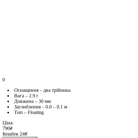
0
Оснащення – два трійника
Вага – 2.9 г
Довжина – 30 мм
Заглиблення – 0.0 – 0.1 м
Тип – Floating
Ціна:
790₴
Кешбек 24₴