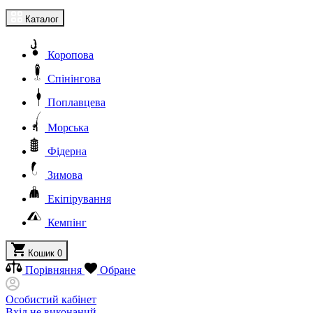
Каталог
Коропова
Спінінгова
Поплавцева
Морська
Фідерна
Зимова
Екіпірування
Кемпінг
Кошик
0
Порівняння
Обране
Особистий кабінет
Вхід не виконаний