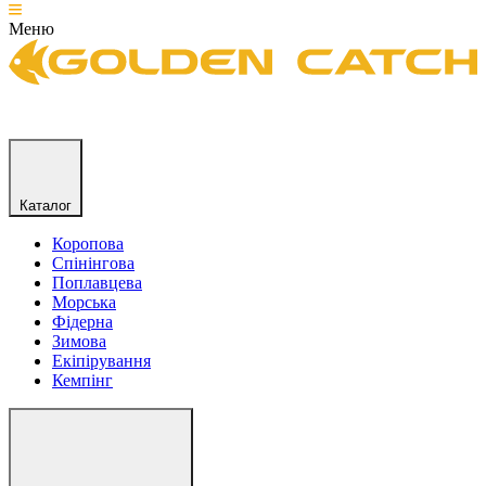
Меню
Каталог
Коропова
Спінінгова
Поплавцева
Морська
Фідерна
Зимова
Екіпірування
Кемпінг