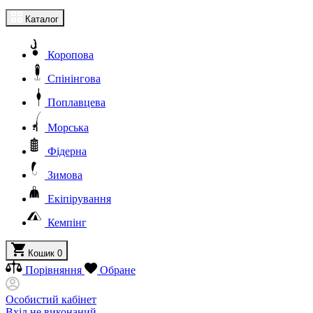
Каталог
Коропова
Спінінгова
Поплавцева
Морська
Фідерна
Зимова
Екіпірування
Кемпінг
Кошик
0
Порівняння
Обране
Особистий кабінет
Вхід не виконаний