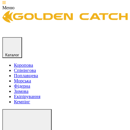
Меню
Каталог
Коропова
Спінінгова
Поплавцева
Морська
Фідерна
Зимова
Екіпірування
Кемпінг