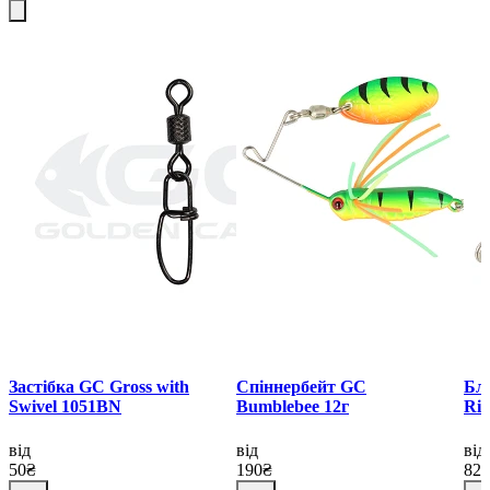
Застібка GC Gross with
Спіннербейт GC
Бл
Swivel 1051BN
Bumblebee 12г
Rid
від
від
від
50₴
190₴
82