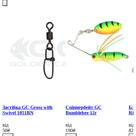
Застібка GC Gross with
Спіннербейт GC
Бл
Swivel 1051BN
Bumblebee 12г
Rid
від
від
від
50₴
190₴
82