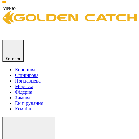
Меню
Каталог
Коропова
Спінінгова
Поплавцева
Морська
Фідерна
Зимова
Екіпірування
Кемпінг