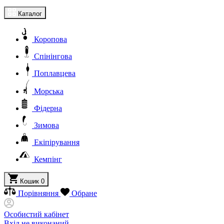
Каталог
Коропова
Спінінгова
Поплавцева
Морська
Фідерна
Зимова
Екіпірування
Кемпінг
Кошик
0
Порівняння
Обране
Особистий кабінет
Вхід не виконаний