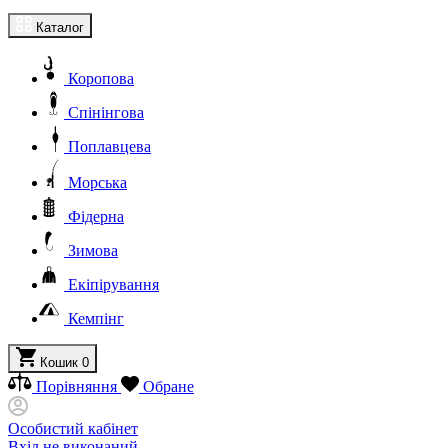
Каталог
Коропова
Спінінгова
Поплавцева
Морська
Фідерна
Зимова
Екіпірування
Кемпінг
Кошик
0
Порівняння
Обране
Особистий кабінет
Вхід не виконаний