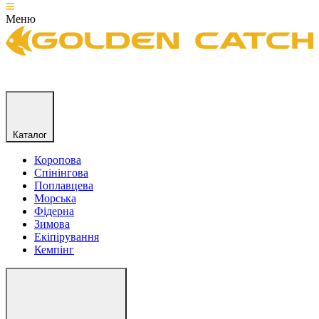
Меню
Каталог
Коропова
Спінінгова
Поплавцева
Морська
Фідерна
Зимова
Екіпірування
Кемпінг