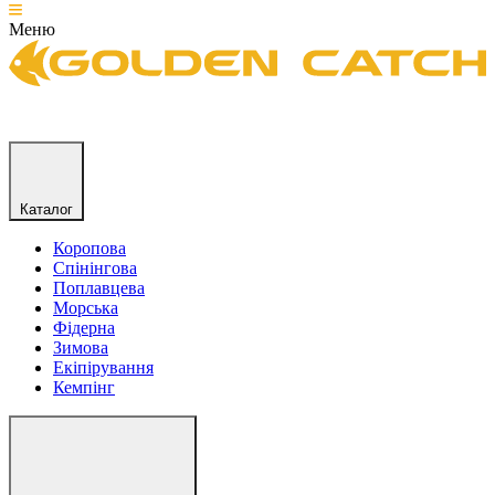
Меню
Каталог
Коропова
Спінінгова
Поплавцева
Морська
Фідерна
Зимова
Екіпірування
Кемпінг