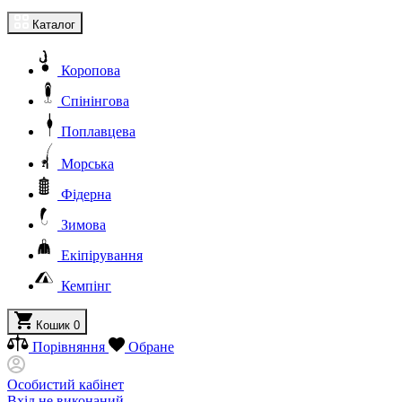
Каталог
Коропова
Спінінгова
Поплавцева
Морська
Фідерна
Зимова
Екіпірування
Кемпінг
Кошик
0
Порівняння
Обране
Особистий кабінет
Вхід не виконаний