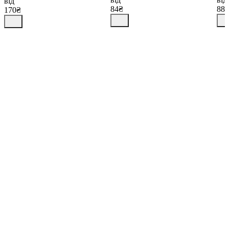
від
84₴
88
170₴