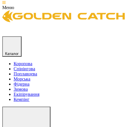
Меню
Каталог
Коропова
Спінінгова
Поплавцева
Морська
Фідерна
Зимова
Екіпірування
Кемпінг