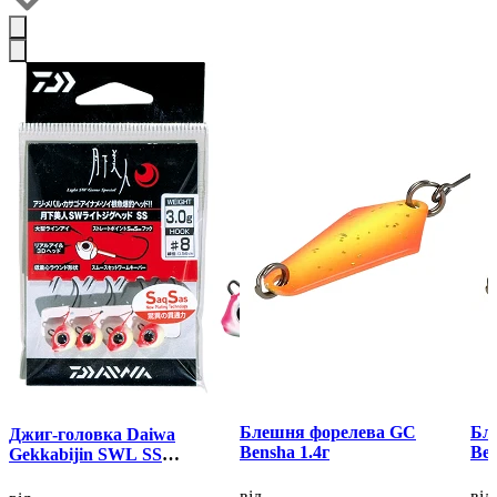
Блешня форелева GC
Бл
Джиг-головка Daiwa
Bensha 1.4г
Ben
Gekkabijin SWL SS
Luminous
від
від