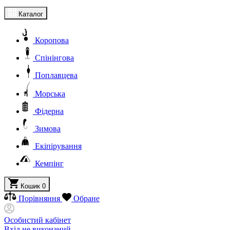
Каталог
Коропова
Спінінгова
Поплавцева
Морська
Фідерна
Зимова
Екіпірування
Кемпінг
Кошик
0
Порівняння
Обране
Особистий кабінет
Вхід не виконаний