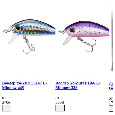
Воблер Yo-Zuri F1167 L-
Воблер Yo-Zuri F1166 L-
Дж
Minnow 44S
Minnow 33S
Ge
Lu
от
от
от
370₴
360₴
17