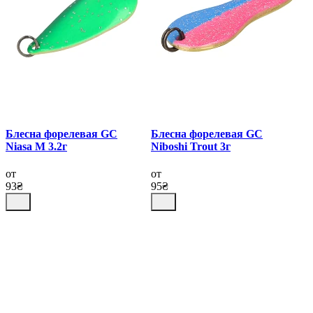
Блесна форелевая GC
Блесна форелевая GC
Niasa M 3.2г
Niboshi Trout 3г
от
от
93₴
95₴