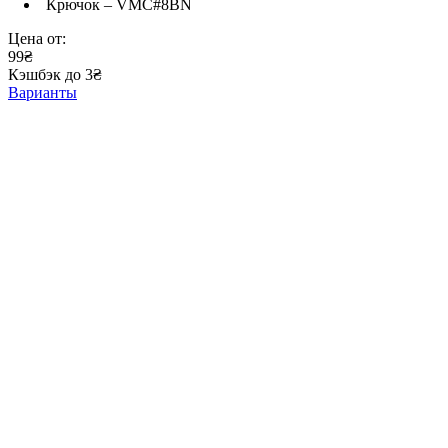
Крючок – VMC#8BN
Цена от:
99₴
Кэшбэк до 3₴
Варианты