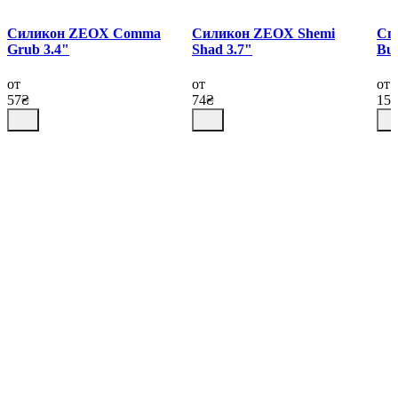
Силикон ZEOX Сomma
Силикон ZEOX Shemi
Сп
Grub 3.4"
Shad 3.7"
Bum
от
от
от
57₴
74₴
15